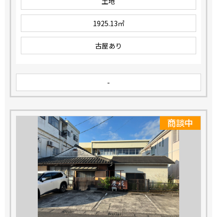
土地
1925.13㎡
古屋あり
-
商談中