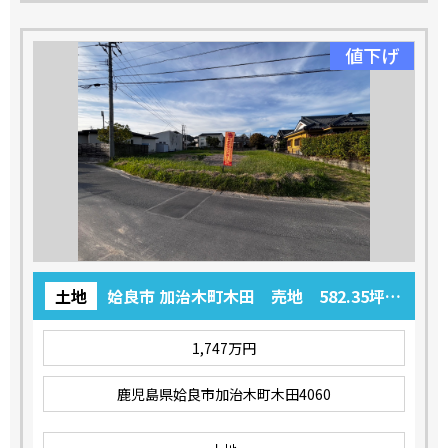
値下げ
土地
姶良市 加治木町木田 売地 582.35坪
1,747万円
1,747万円
鹿児島県姶良市加治木町木田4060