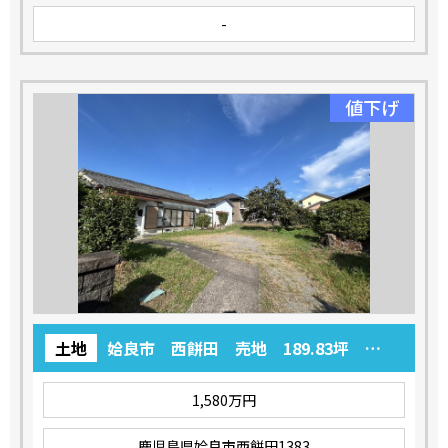
-
値下げ
土地
姶良市 西餅田 売地 189.83坪
1,580万円
1,580万円
鹿児島県姶良市西餅田1383