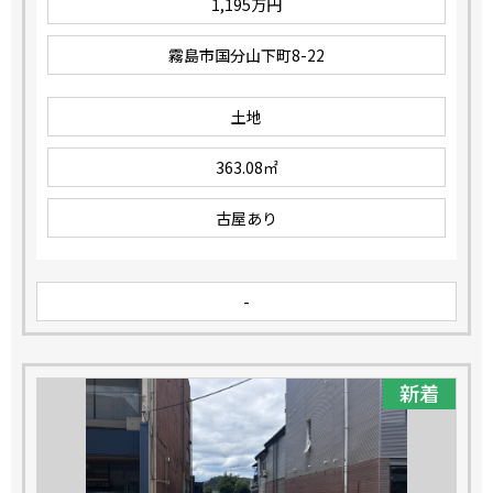
1,195万円
霧島市国分山下町8-22
土地
363.08㎡
古屋あり
-
新着