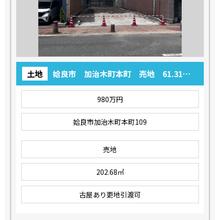
土地
姶良市 加治木町本町 売地 61.31
坪 980万円
980万円
姶良市加治木町本町109
売地
202.68㎡
古屋あり更地引渡可