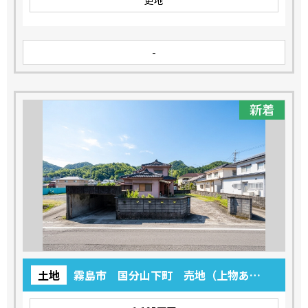
更地
-
新着
土地
霧島市 国分山下町 売地（上物あ
り） 1,195万円