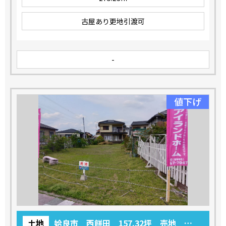
古屋あり更地引渡可
-
値下げ
土地
姶良市 西餅田 157.32坪 売地