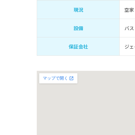
現況
空家
設備
バス
保証会社
ジェ