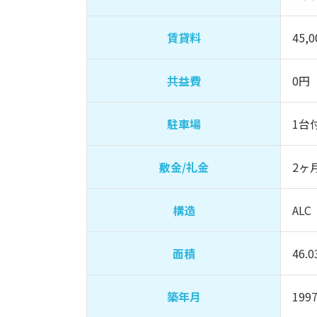
賃貸料
45,
共益費
0円
駐車場
1台
敷金/礼金
2ヶ月
構造
ALC
面積
46.
築年月
199