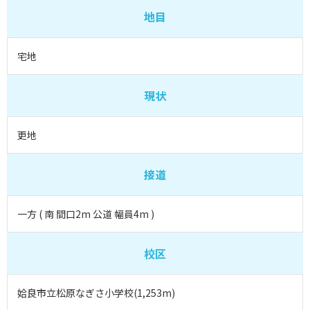
地目
宅地
現状
更地
接道
一方 ( 南 間口2m 公道 幅員4m )
校区
姶良市立松原なぎさ小学校(1,253m)