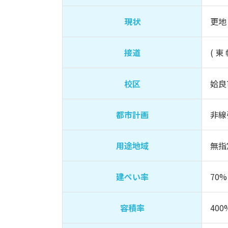
現状
更地
接道
( 東
校区
姶良
都市計画
非線
用途地域
無指
建ぺい率
70%
容積率
400