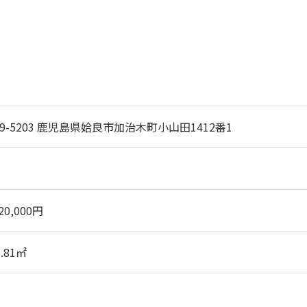
99-5203 鹿児島県姶良市加治木町小山田1412番1
220,000円
6.81㎡