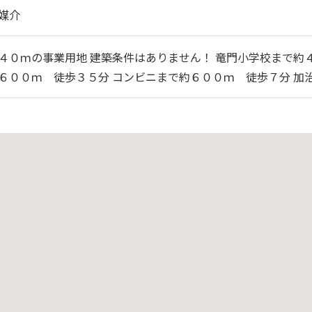
媒介
４０ｍの事業用地 建築条件はありません！ 竜門小学校まで約
６００ｍ 徒歩３５分 コンビニまで約６００ｍ 徒歩７分 加