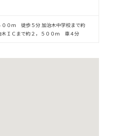
４００ｍ 徒歩５分 加治木中学校まで約
治木ＩＣまで約２，５００ｍ 車４分