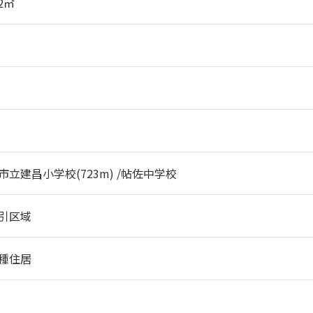
.2㎡
)
市立建昌小学校(723m) /帖佐中学校
引区域
種住居