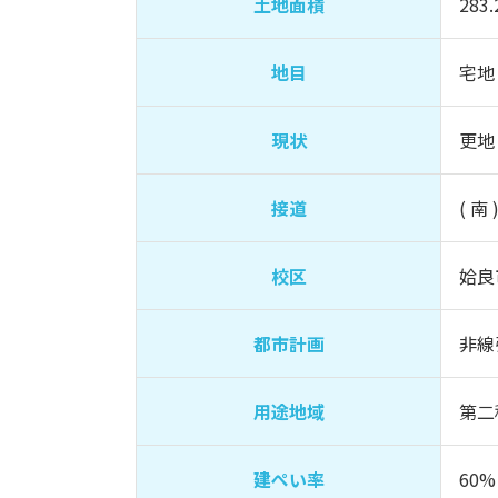
土地面積
283
地目
宅地
現状
更地
接道
( 南 
校区
姶良
都市計画
非線
用途地域
第二
建ぺい率
60%