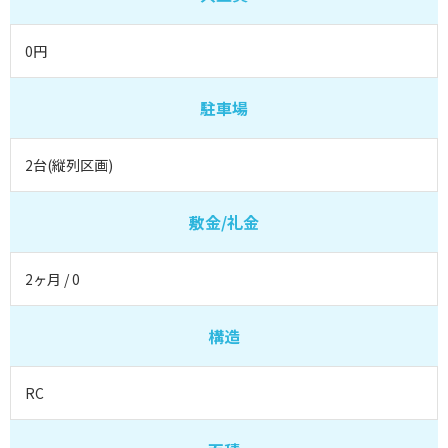
0円
駐車場
2台(縦列区画)
敷金/礼金
2ヶ月 / 0
構造
RC