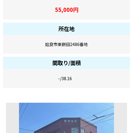
55,000
円
所在地
姶良市東餅田2486番地
間取り/面積
-/38.16