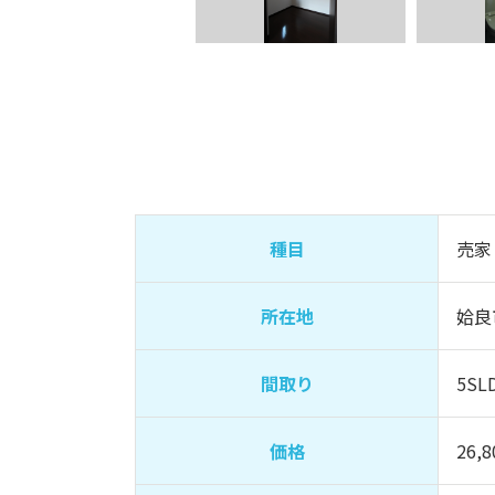
種目
売家
所在地
姶良
間取り
5SL
価格
26,