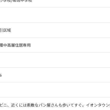
小学校/帖佐中学校
引区域
種中高層住居専用
%
ビニ、近くには素敵なパン屋さんも歩いてすぐ。イオンタウン姶