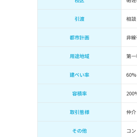
校区
帖佐
引渡
相談
都市計画
非線
用途地域
第一
建ぺい率
60%
容積率
200
取引態様
仲介
その他
コン