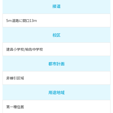
接道
5ｍ道路に間口13ｍ
校区
建昌小学校/帖佐中学校
都市計画
非線引区域
用途地域
第一種住居