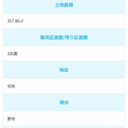
土地面積
357.46㎡
販売区画数/残り区画数
1区画
地目
宅地
現状
更地