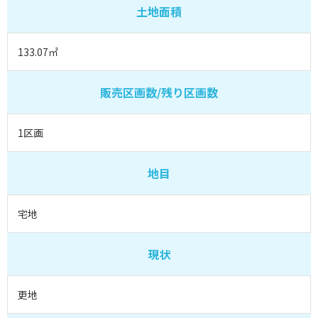
土地面積
133.07㎡
販売区画数/残り区画数
1区画
地目
宅地
現状
更地