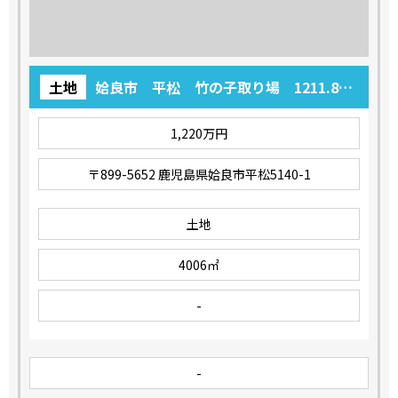
土地
姶良市 平松 竹の子取り場 1211.8
坪 1,220万円
1,220万円
〒899-5652 鹿児島県姶良市平松5140-1
土地
4006㎡
-
-