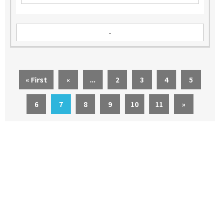
-
« First
«
...
2
3
4
5
6
7
8
9
10
11
»