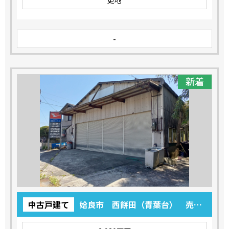
更地
-
新着
中古戸建て
姶良市 西餅田（青葉台） 売事
務所 2,980万円