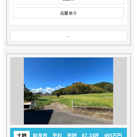
古屋あり
-
土地
姶良市 平松 売地 67.33坪 495万円