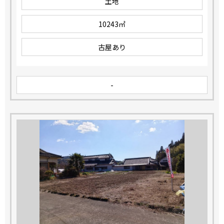
土地
10243㎡
古屋あり
-