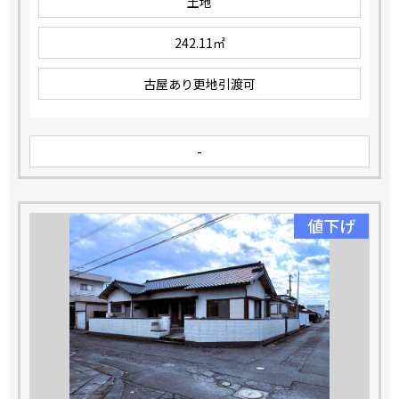
土地
242.11㎡
古屋あり更地引渡可
-
値下げ