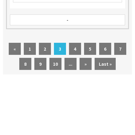
-
«
1
2
3
4
5
6
7
8
9
10
...
»
Last »