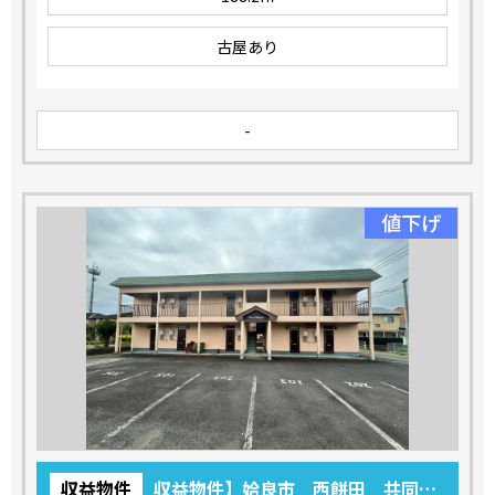
古屋あり
-
値下げ
収益物件
収益物件】姶良市 西餅田 共同住