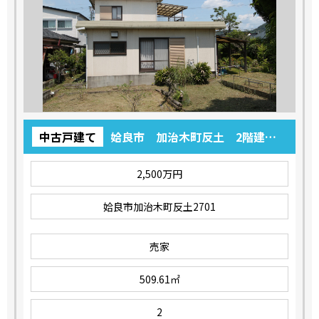
中古戸建て
姶良市 加治木町反土 2階建
て 3LDK
2,500万円
姶良市加治木町反土2701
売家
509.61㎡
2