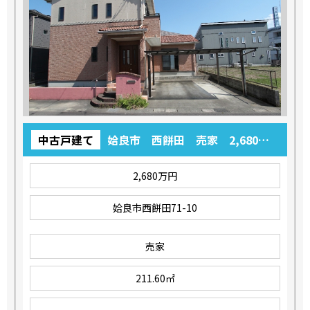
中古戸建て
姶良市 西餅田 売家 2,680万
円 5SLDK
2,680万円
姶良市西餅田71-10
売家
211.60㎡