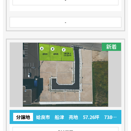
-
-
新着
分譲地
姶良市 船津 売地 57.26坪 738万
円