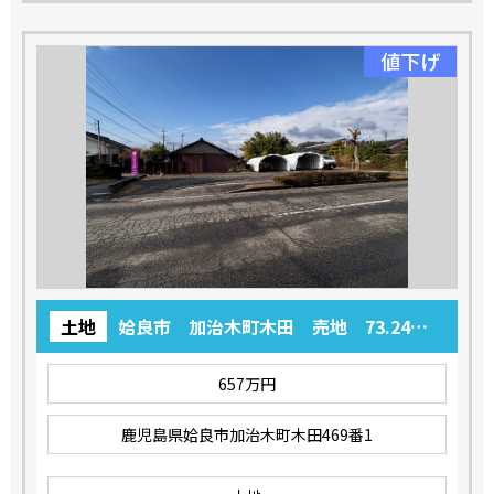
値下げ
土地
姶良市 加治木町木田 売地 73.24
坪 657万円
657万円
鹿児島県姶良市加治木町木田469番1