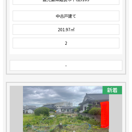
中古戸建て
201.97㎡
2
-
新着