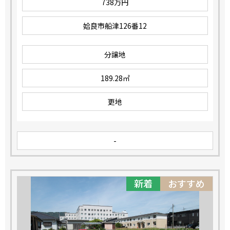
738万円
姶良市船津126番12
分譲地
189.28㎡
更地
-
新着
おすすめ