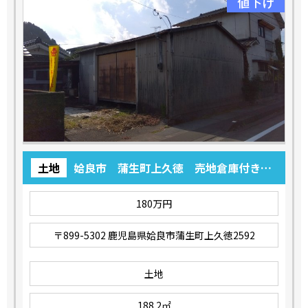
値下げ
土地
姶良市 蒲生町上久徳 売地倉庫付き
56.93坪
180万円
〒899-5302 鹿児島県姶良市蒲生町上久徳2592
土地
188.2㎡