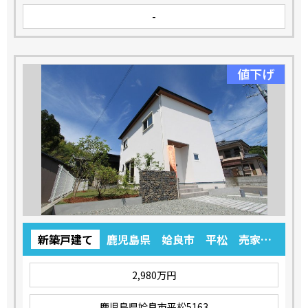
-
値下げ
新築戸建て
鹿児島県 姶良市 平松 売家
リバビュー1-1
2,980万円
鹿児島県姶良市平松5163