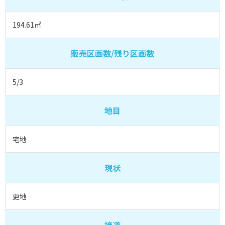
194.61㎡
販売区画数/残り区画数
5/3
地目
宅地
現状
更地