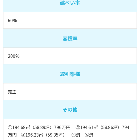
建ぺい率
60%
容積率
200%
取引態様
売主
その他
①194.68㎡（58.89坪）796万円 ②194.61㎡（58.86坪）794
万円 ③196.23㎡（59.35坪） ④済 ⑤済