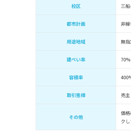
校区
三船
都市計画
非線
用途地域
無指
建ぺい率
70%
容積率
400
取引態様
売主
価格
その他
クし